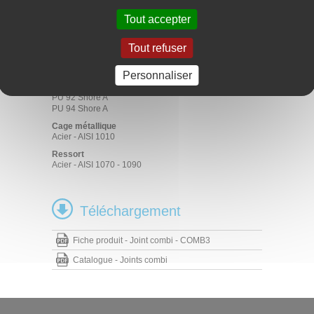
Rotations à forte pollution
Tout accepter
Matériaux
Tout refuser
Elastomère
NBR 70 - 75 Shore A
FKM 70 - 75 Shore A
Personnaliser
Déflecteur
PU 92 Shore A
PU 94 Shore A
Cage métallique
Acier - AISI 1010
Ressort
Acier - AISI 1070 - 1090
Téléchargement
Fiche produit - Joint combi - COMB3
Catalogue - Joints combi