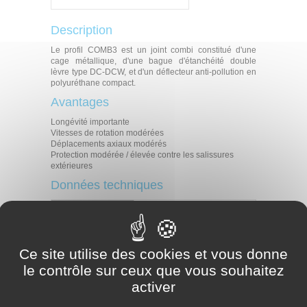
Description
Le profil COMB3 est un joint combi constitué d'une
cage métallique, d'une bague d'étanchéité double
lèvre type DC-DCW, et d'un déflecteur anti-pollution en
polyuréthane compact.
Avantages
Longévité importante
Vitesses de rotation modérées
Déplacements axiaux modérés
Protection modérée / élevée contre les salissures
extérieures
Données techniques
Température
< 100°C
Pression
0,05 MPa
Vitesse
6 m/s
Ce site utilise des cookies et vous donne
Degré de pollution
Modéré
le contrôle sur ceux que vous souhaitez
Applications
activer
Agriculture
Transmissions