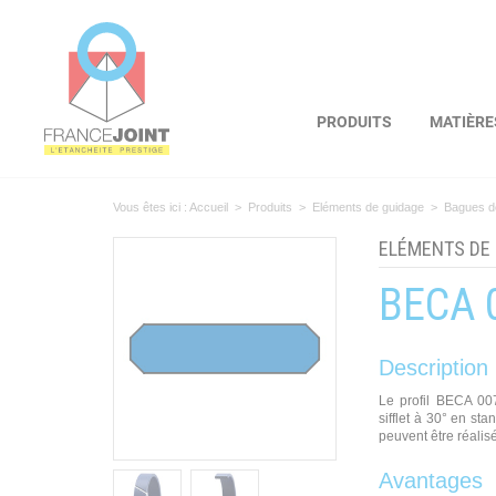
Panneau de gestion des cookies
PRODUITS
MATIÈRE
Vous êtes ici :
Accueil
>
Produits
>
Eléments de guidage
>
Bagues d
ELÉMENTS DE
BECA 
Description
Le profil BECA 00
sifflet à 30° en s
peuvent être réalis
Avantages