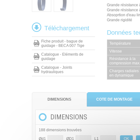
Grande résistance 
Grande résistance à
Absoprtion d'eau li
Grande rigidité
Téléchargement
Données te
Fiche produit - bague de
Température
guidage - BECA 007 Tige
Vitesse
Catalogue - Eléments de
guidage
Résistance à la
compression max
Catalogue - Joints
Charges radiales
hydrauliques
en dynamique
DIMENSIONS
COTE DE MONTAGE
DIMENSIONS
188 dimensions trouvées
Ød1
ØD1
L1