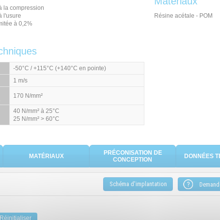
Matériaux
à la compression
 l'usure
Résine acétale - POM
mitée à 0,2%
chniques
-50°C / +115°C (+140°C en pointe)
1 m/s
170 N/mm²
.
40 N/mm² à 25°C
25 N/mm² > 60°C
PRÉCONISATION DE
MATÉRIAUX
DONNÉES T
CONCEPTION
Schéma d'implantation