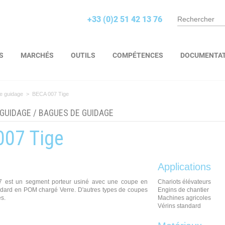
+33 (0)2 51 42 13 76
S
MARCHÉS
OUTILS
COMPÉTENCES
DOCUMENTA
e guidage
>
BECA 007 Tige
 GUIDAGE
/
BAGUES DE GUIDAGE
007 Tige
Applications
7 est un segment porteur usiné avec une coupe en
Chariots élévateurs
tandard en POM chargé Verre. D'autres types de coupes
Engins de chantier
és.
Machines agricoles
Vérins standard