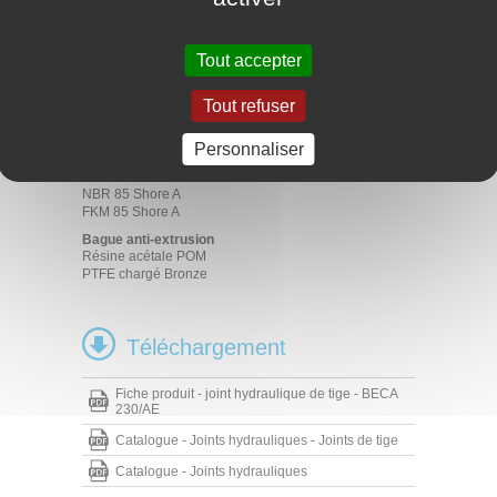
Applications
Hydraulique mobile
Tout accepter
Machines-outils
Presses
Vérins standard
Tout refuser
Matériaux
Personnaliser
Joint profilé
NBR 70 Shore A
NBR 85 Shore A
FKM 85 Shore A
Bague anti-extrusion
Résine acétale POM
PTFE chargé Bronze
Téléchargement
Fiche produit - joint hydraulique de tige - BECA
230/AE
Catalogue - Joints hydrauliques - Joints de tige
Catalogue - Joints hydrauliques