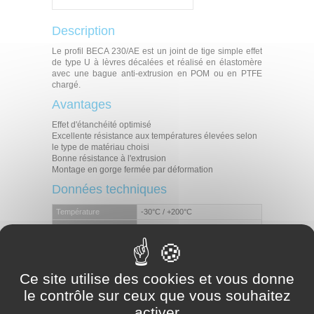
Description
Le profil BECA 230/AE est un joint de tige simple effet
de type U à lèvres décalées et réalisé en élastomère
avec une bague anti-extrusion en POM ou en PTFE
chargé.
Avantages
Effet d'étanchéité optimisé
Excellente résistance aux températures élevées selon
le type de matériau choisi
Bonne résistance à l'extrusion
Montage en gorge fermée par déformation
Données techniques
Température
-30°C / +200°C
Pression
25 MPa
Vitesse
0,5 m/s
Huiles hydrauliques minérales
Fluides difficilement inflammables
Ce site utilise des cookies et vous donne
Fluides en contact
Fluides biocompatibles
Eau
le contrôle sur ceux que vous souhaitez
Autres (contactez nos experts)
activer