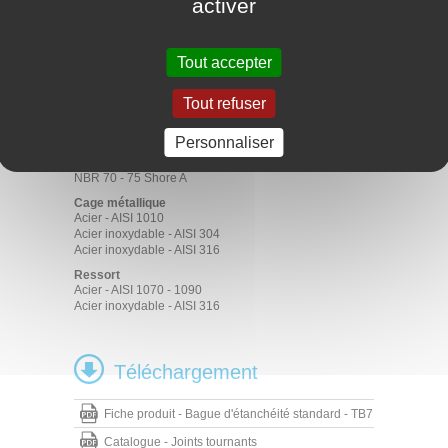
activer
Boîtes de vitesses
Moteurs
Pompes
Tout accepter
Matériaux
Elastomère
Tout refuser
ACM 70 - 75 Shore A
EPDM 70 - 75 Shore A
Personnaliser
FKM 70 - 75 Shore A
HNBR 70 - 75 Shore A
NBR 70 - 75 Shore A
Cage métallique
Acier - AISI 1010
Acier inoxydable - AISI 304
Acier inoxydable - AISI 316
Ressort
Acier - AISI 1070 - 1090
Acier inoxydable - AISI 316
Téléchargement
Fiche produit - Bague d'étanchéité standard - TB7
Catalogue - Joints tournants