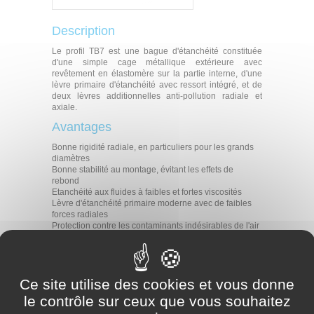
Description
Le profil TB7 est une bague d'étanchéité constituée
d'une simple cage métallique extérieure avec
revêtement en élastomère sur la partie interne, d'une
lèvre primaire d'étanchéité avec ressort intégré, et de
deux lèvres additionnelles anti-pollution radiale et
axiale.
Avantages
Bonne rigidité radiale, en particuliers pour les grands
diamètres
Bonne stabilité au montage, évitant les effets de
rebond
Etanchéité aux fluides à faibles et fortes viscosités
Lèvre d'étanchéité primaire moderne avec de faibles
forces radiales
Protection contre les contaminants indésirables de l'air
Applications
Tous types d'applications rotatives
Machine-outils
Ce site utilise des cookies et vous donne
Agriculture
le contrôle sur ceux que vous souhaitez
Construction
Transmission