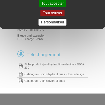
Hydraulique mobile
Tout accepter
Manutention - Levage
Vérins hydrauliques
Tout refuser
Matériaux
Personnaliser
Joint profilé
NBR 85 Shore A
FKM 80 - 85 Shore A
Bague anti-extrusion
PTFE chargé Bronze
Téléchargement
Fiche produit - joint hydraulique de tige - BECA
239
Catalogue - Joints hydrauliques - Joints de tige
Catalogue - Joints hydrauliques