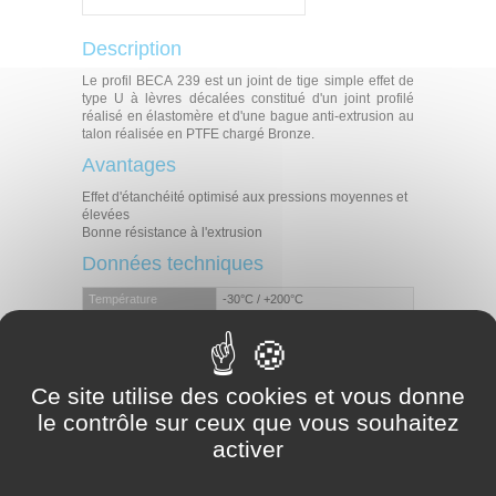
Description
Le profil BECA 239 est un joint de tige simple effet de
type U à lèvres décalées constitué d'un joint profilé
réalisé en élastomère et d'une bague anti-extrusion au
talon réalisée en PTFE chargé Bronze.
Avantages
Effet d'étanchéité optimisé aux pressions moyennes et
élevées
Bonne résistance à l'extrusion
Données techniques
Température
-30°C / +200°C
Pression
25 MPa
Vitesse
0,5 m/s
Huiles hydrauliques minérales
Fluides difficilement inflammables
Ce site utilise des cookies et vous donne
Fluides en contact
Fluides biocompatibles
le contrôle sur ceux que vous souhaitez
Eau
Autres (contactez nos experts)
activer
Applications