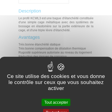
Description
Le profil KCWL3 est une bague d'étanchéité constituée
d'une simple cage métallique avec des systèmes de
bossage en élastomère sur la partie extérieure de la
cage, et d'une triple lèvre d'étanchéité.
Avantages
Très bonne étanchéité statique
Très bonne compensation de dilatation thermique
Rugosité supérieure autorisée au niveau du logement
Réduction des risques de corrosion
Montage facile avec des effets de rebond très limités
Rétention à la graisse
Rétention des contaminants extérieurs de type boue et
eau, milieu à fortes sollicitations
Ce site utilise des cookies et vous donne
Applications
le contrôle sur ceux que vous souhaitez
Tous types d'applications rotatives
activer
Agriculture
Construction
Transmission
Tout accepter
Matériaux