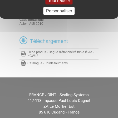
Tout refuser
Elastomère
FKM 70 - 75 Shore A
HNBR 70 - 75 Shore A
Personnaliser
NBR 70 - 75 Shore A
Cage métallique
Acier - AISI 1010
Téléchargement
Fiche produit - Bague d'étanchéité triple lèvre -
KCWL3
Catalogue - Joints tournants
FRANCE JOINT - Sealing Systems
117-118 Impasse Paul-Louis Dagnet
ZA Le Mortier Est
85 610 Cugand - France