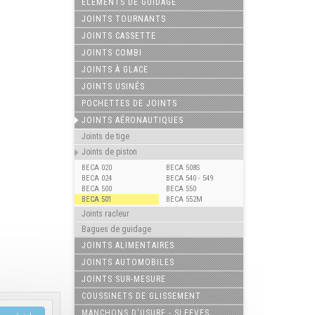
ELÉMENTS DE GUIDAGE
JOINTS TOURNANTS
JOINTS CASSETTE
JOINTS COMBI
JOINTS À GLACE
JOINTS USINÉS
POCHETTES DE JOINTS
JOINTS AÉRONAUTIQUES
Joints de tige
Joints de piston
BECA 020
BECA 508S
BECA 024
BECA 540 - 549
BECA 500
BECA 550
BECA 501
BECA 552M
Joints racleur
Bagues de guidage
JOINTS ALIMENTAIRES
JOINTS AUTOMOBILES
JOINTS SUR-MESURE
COUSSINETS DE GLISSEMENT
MANCHONS D'USURE - SLEEVES