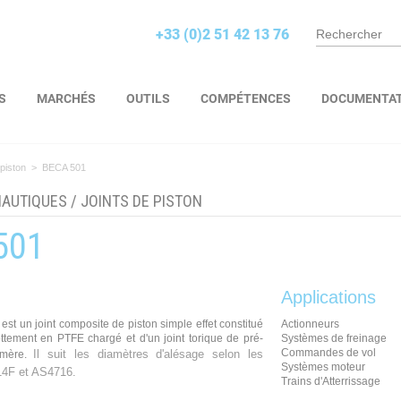
+33 (0)2 51 42 13 76
S
MARCHÉS
OUTILS
COMPÉTENCES
DOCUMENTA
 piston
>
BECA 501
NAUTIQUES
/
JOINTS DE PISTON
501
Applications
est un joint composite de piston simple effet constitué
Actionneurs
ttement en PTFE chargé et d'un joint torique de pré-
Systèmes de freinage
Commandes de vol
Il suit les diamètres d'alésage selon les
omère.
Systèmes moteur
4F et AS4716.
Trains d'Atterrissage