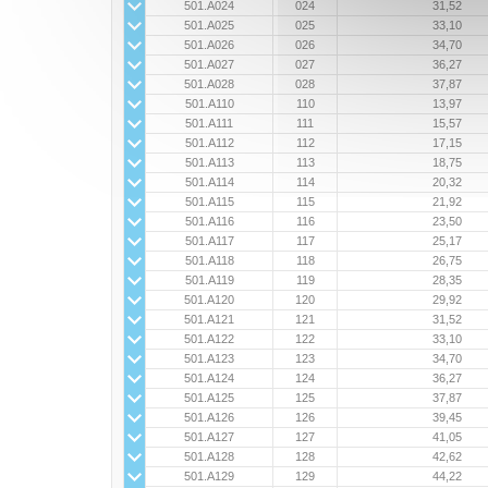
501.A024
024
31,52
501.A025
025
33,10
501.A026
026
34,70
501.A027
027
36,27
501.A028
028
37,87
501.A110
110
13,97
501.A111
111
15,57
501.A112
112
17,15
501.A113
113
18,75
501.A114
114
20,32
501.A115
115
21,92
501.A116
116
23,50
501.A117
117
25,17
501.A118
118
26,75
501.A119
119
28,35
501.A120
120
29,92
501.A121
121
31,52
501.A122
122
33,10
501.A123
123
34,70
501.A124
124
36,27
501.A125
125
37,87
501.A126
126
39,45
501.A127
127
41,05
501.A128
128
42,62
501.A129
129
44,22