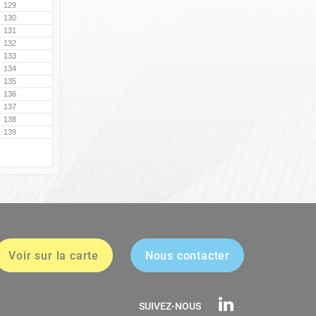
129
130
131
132
133
134
135
136
137
138
139
Voir sur la carte
Nous contacter
SUIVEZ-NOUS