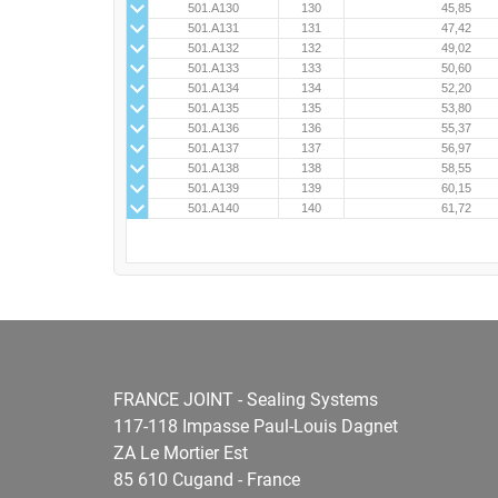
501.A130
130
45,85
501.A131
131
47,42
501.A132
132
49,02
501.A133
133
50,60
501.A134
134
52,20
501.A135
135
53,80
501.A136
136
55,37
501.A137
137
56,97
501.A138
138
58,55
501.A139
139
60,15
501.A140
140
61,72
FRANCE JOINT - Sealing Systems
117-118 Impasse Paul-Louis Dagnet
ZA Le Mortier Est
85 610 Cugand - France