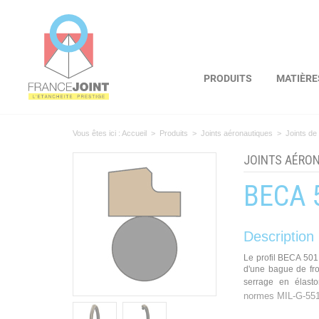
Panneau de gestion des cookies
PRODUITS
MATIÈRE
Vous êtes ici :
Accueil
>
Produits
>
Joints aéronautiques
>
Joints de
JOINTS AÉRO
BECA 
Description
Le profil BECA 501 
d'une bague de fro
serrage en élast
normes MIL-G-551