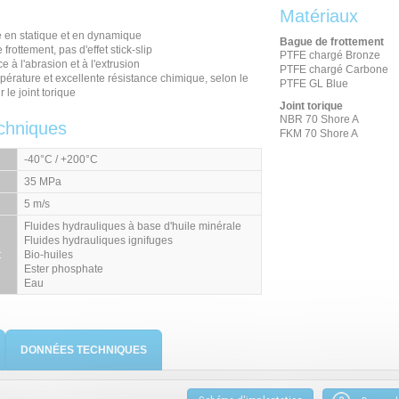
Matériaux
e en statique et en dynamique
Bague de frottement
 frottement, pas d'effet stick-slip
PTFE chargé Bronze
e à l'abrasion et à l'extrusion
PTFE chargé Carbone
érature et excellente résistance chimique, selon le
PTFE GL Blue
 le joint torique
Joint torique
NBR 70 Shore A
chniques
FKM 70 Shore A
-40°C / +200°C
35 MPa
5 m/s
Fluides hydrauliques
à base d'huile minérale
Fluides hydrauliques ignifuges
t
Bio-huiles
Ester phosphate
Eau
DONNÉES TECHNIQUES