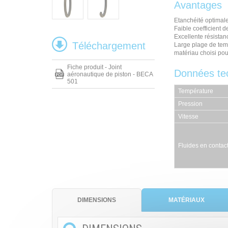
Avantages
Etanchéité optimal
Faible coefficient de
Excellente résistanc
Téléchargement
Large plage de temp
matériau choisi pour
Fiche produit - Joint
Données te
aéronautique de piston - BECA
501
Température
Pression
Vitesse
Fluides en contac
DIMENSIONS
MATÉRIAUX