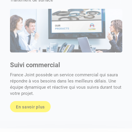
Traitement de surface
Suivi commercial
A
t
France Joint possède un service commercial qui saura
répondre à vos besoins dans les meilleurs délais. Une
P
équipe dynamique et réactive qui vous suivra durant tout
jo
votre projet.
p
En savoir plus