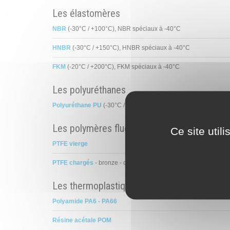
Les élastomères
NBR
(-30°C / +100°C), NBR spéciaux à -40°C
HNBR
(-30°C / +150°C), HNBR spéciaux à -40°C
FKM
(-20°C / +200°C), FKM spéciaux à -40°C
Les polyuréthanes
Polyuréthane PU
(-30°C / +90°C), PU spéciaux à +110°C jusqu'
Les polymères fluorés
Ce site util
PTFE vierge
PTFE chargés
- bronze - carbone - graphite - verre - etc.
Les thermoplastiques
Polyamide PA6 - PA66
Résine acétale POM