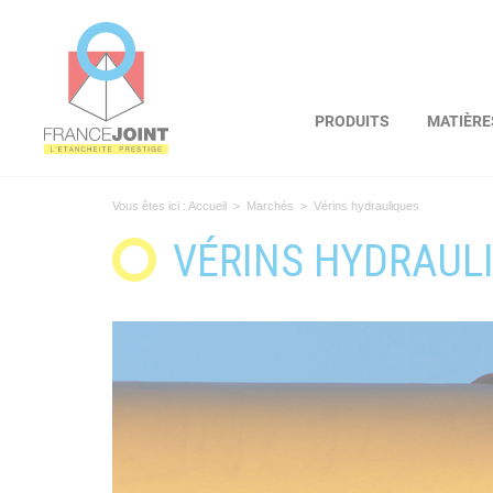
Panneau de gestion des cookies
PRODUITS
MATIÈRE
Vous êtes ici :
Accueil
>
Marchés
>
Vérins hydrauliques
VÉRINS HYDRAUL