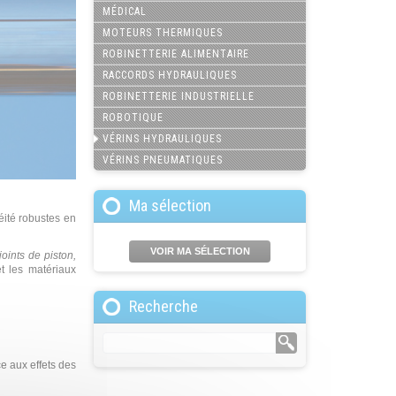
MÉDICAL
MOTEURS THERMIQUES
ROBINETTERIE ALIMENTAIRE
RACCORDS HYDRAULIQUES
ROBINETTERIE INDUSTRIELLE
ROBOTIQUE
VÉRINS HYDRAULIQUES
VÉRINS PNEUMATIQUES
Ma sélection
éité robustes en
VOIR MA SÉLECTION
 joints de piston,
t les matériaux
Recherche
ce aux effets des