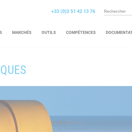
+33 (0)2 51 42 13 76
S
MARCHÉS
OUTILS
COMPÉTENCES
DOCUMENTA
IQUES