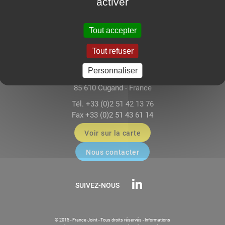
activer
Tout accepter
Tout refuser
FRANCE JOINT - Sealing Systems
117-118 Impasse Paul-Louis Dagnet
Personnaliser
ZA Le Mortier Est
85 610 Cugand - France
Tél. +33 (0)2 51 42 13 76
Fax +33 (0)2 51 43 61 14
Voir sur la carte
Nous contacter
SUIVEZ-NOUS
© 2015 - France Joint - Tous droits réservés -
Informations