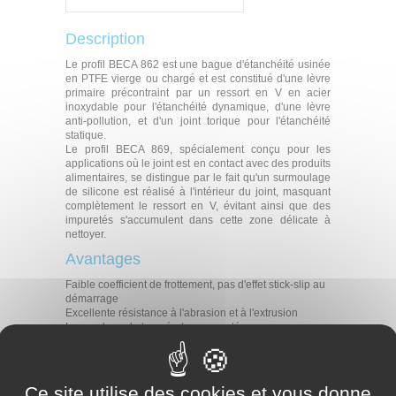
Description
Le profil BECA 862 est une bague d'étanchéité usinée
en PTFE vierge ou chargé et est constitué d'une lèvre
primaire précontraint par un ressort en V en acier
inoxydable pour l'étanchéité dynamique, d'une lèvre
anti-pollution, et d'un joint torique pour l'étanchéité
statique.
Le profil BECA 869, spécialement conçu pour les
applications où le joint est en contact avec des produits
alimentaires, se distingue par le fait qu'un surmoulage
de silicone est réalisé à l'intérieur du joint, masquant
complètement le ressort en V, évitant ainsi que des
impuretés s'accumulent dans cette zone délicate à
nettoyer.
Avantages
Faible coefficient de frottement, pas d'effet stick-slip au
démarrage
Excellente résistance à l'abrasion et à l'extrusion
Large plage de température acceptée
Excellente inertie chimique
Données techniques
Ce site utilise des cookies et vous donne
Température
-30°C / +200°C