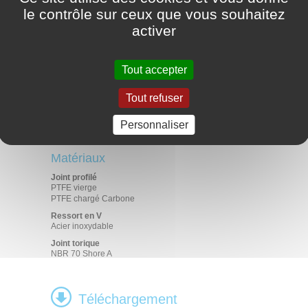
le contrôle sur ceux que vous souhaitez
En statique : 25 MPa
Pression
En dynamique : 15 MPa
activer
Vitesse
2 m/s
Pratiquement tous les types de
Fluides en contact
fluides, produits chimiques et gaz
Tout accepter
Applications
Tout refuser
Alimentaire
Médical
Personnaliser
Pharmaceutique
Industrie générale
Matériaux
Joint profilé
PTFE vierge
PTFE chargé Carbone
Ressort en V
Acier inoxydable
Joint torique
NBR 70 Shore A
Téléchargement