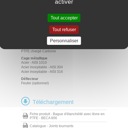
activer
Matériaux
Elastomère
ACM 70 - 75 Shore A
Tout accepter
FKM 70 - 75 Shore A
HNBR 70 - 75 Shore A
Tout refuser
NBR 70 - 75 Shore A
Lèvre d'étanchéité
Personnaliser
PTFE vierge
PTFE chargé Verre
PTFE chargé Carbone
Cage métallique
Acier - AISI 1010
Acier inoxydable - AISI 304
Acier inoxydable - AISI 316
Déflecteur
Feutre (optionnel)
Téléchargement
Fiche produit - Bague d'étanchéité avec lèvre en
PTFE - BECA 806
Catalogue - Joints tournants