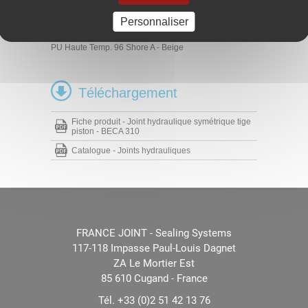
Matériaux
Personnaliser
PU 93 Shore A - Bleu
PU 96 Shore A - Bleu
PU Haute Temp. 96 Shore A - Beige
Téléchargement
Fiche produit - Joint hydraulique symétrique tige
piston - BECA 310
Catalogue - Joints hydrauliques
FRANCE JOINT - Sealing Systems
117-118 Impasse Paul-Louis Dagnet
ZA Le Mortier Est
85 610 Cugand - France
Tél. +33 (0)2 51 42 13 76