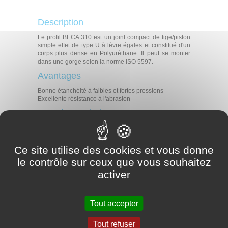
Description
Le profil BECA 310 est un joint compact de tige/piston
simple effet de type U à lèvre égales et constitué d'un
corps plus dense en Polyuréthane. Il peut se monter
dans une gorge selon la norme ISO 5597.
Avantages
Bonne étanchéité à faibles et fortes pressions
Excellente résistance à l'abrasion
Données techniques
Température
-30°C / +110°C
Pression
40 MPa
Ce site utilise des cookies et vous donne
Vitesse
0,5 m/s
le contrôle sur ceux que vous souhaitez
Fluides en contact
Huiles hydrauliques minérales
activer
Applications
Hydraulique mobile
Manutention - Levage
Tout accepter
Presses
Vérins hydrauliques
Tout refuser