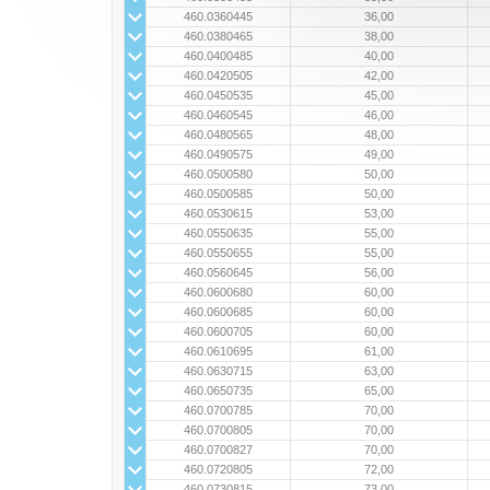
460.0360445
36,00
460.0380465
38,00
460.0400485
40,00
460.0420505
42,00
460.0450535
45,00
460.0460545
46,00
460.0480565
48,00
460.0490575
49,00
460.0500580
50,00
460.0500585
50,00
460.0530615
53,00
460.0550635
55,00
460.0550655
55,00
460.0560645
56,00
460.0600680
60,00
460.0600685
60,00
460.0600705
60,00
460.0610695
61,00
460.0630715
63,00
460.0650735
65,00
460.0700785
70,00
460.0700805
70,00
460.0700827
70,00
460.0720805
72,00
460.0730815
73,00