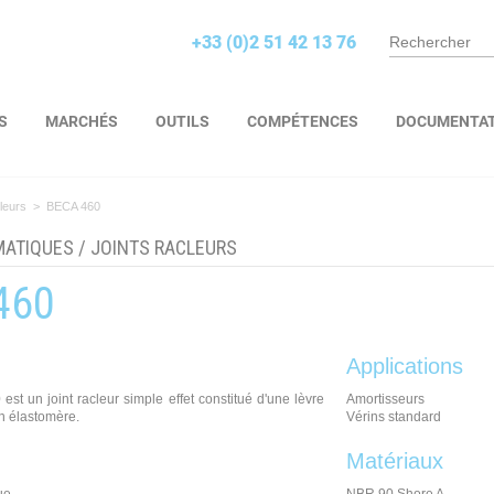
+33 (0)2 51 42 13 76
S
MARCHÉS
OUTILS
COMPÉTENCES
DOCUMENTA
leurs
>
BECA 460
MATIQUES
/
JOINTS RACLEURS
460
Applications
est un joint racleur simple effet constitué d'une lèvre
Amortisseurs
n élastomère.
Vérins standard
Matériaux