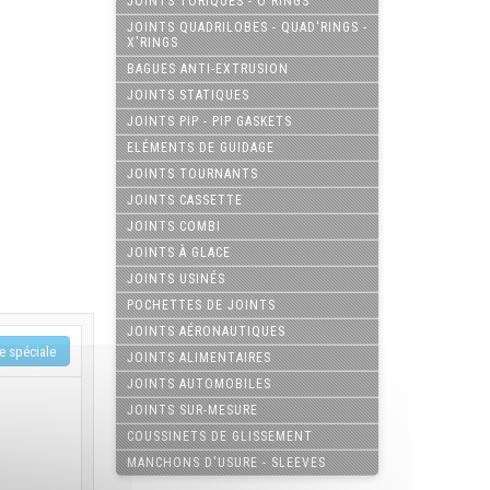
JOINTS TORIQUES - O'RINGS
JOINTS QUADRILOBES - QUAD'RINGS -
X'RINGS
BAGUES ANTI-EXTRUSION
JOINTS STATIQUES
JOINTS PIP - PIP GASKETS
ELÉMENTS DE GUIDAGE
JOINTS TOURNANTS
JOINTS CASSETTE
JOINTS COMBI
JOINTS À GLACE
JOINTS USINÉS
POCHETTES DE JOINTS
JOINTS AÉRONAUTIQUES
JOINTS ALIMENTAIRES
JOINTS AUTOMOBILES
JOINTS SUR-MESURE
COUSSINETS DE GLISSEMENT
MANCHONS D'USURE - SLEEVES