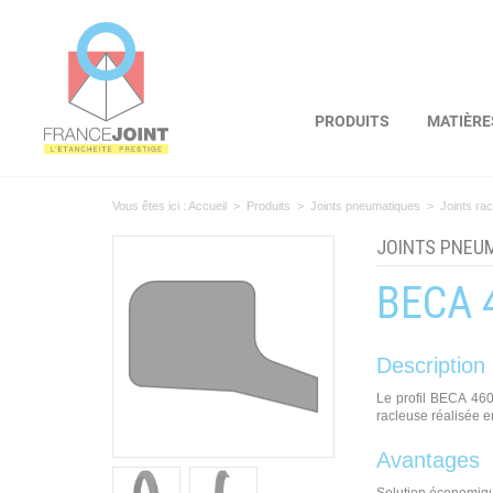
Panneau de gestion des cookies
PRODUITS
MATIÈRE
Vous êtes ici :
Accueil
>
Produits
>
Joints pneumatiques
>
Joints rac
JOINTS PNEU
BECA 
Description
Le profil BECA 460 
racleuse réalisée e
Avantages