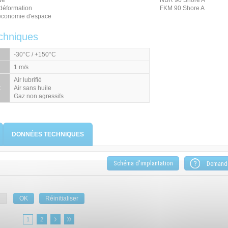
ue
NBR 90 Shore A
 déformation
FKM 90 Shore A
 économie d'espace
chniques
-30°C / +150°C
1 m/s
Air lubrifié
t
Air sans huile
Gaz non agressifs
DONNÉES TECHNIQUES
Schéma d'implantation
1
2