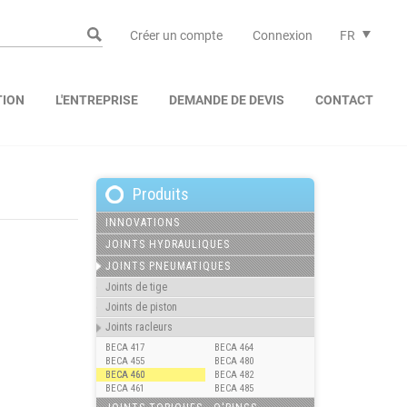
Créer un compte
Connexion
FR
TION
L'ENTREPRISE
DEMANDE DE DEVIS
CONTACT
Produits
INNOVATIONS
JOINTS HYDRAULIQUES
JOINTS PNEUMATIQUES
Joints de tige
Joints de piston
Joints racleurs
BECA 417
BECA 464
BECA 455
BECA 480
BECA 460
BECA 482
BECA 461
BECA 485