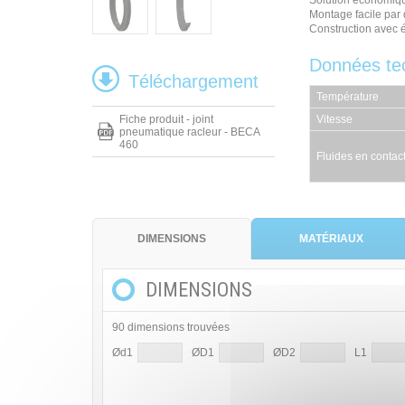
Solution économiq
Montage facile par
Construction avec
Données te
Téléchargement
Température
Fiche produit - joint
Vitesse
pneumatique racleur - BECA
460
Fluides en contac
DIMENSIONS
MATÉRIAUX
DIMENSIONS
90 dimensions trouvées
Ød1
ØD1
ØD2
L1