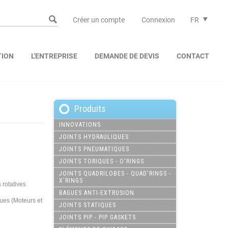
Créer un compte
Connexion
FR
TION
L'ENTREPRISE
DEMANDE DE DEVIS
CONTACT
Produits
INNOVATIONS
JOINTS HYDRAULIQUES
JOINTS PNEUMATIQUES
JOINTS TORIQUES - O'RINGS
JOINTS QUADRILOBES - QUAD'RINGS -
X'RINGS
 rotatives
BAGUES ANTI-EXTRUSION
es (Moteurs et
JOINTS STATIQUES
JOINTS PIP - PIP GASKETS