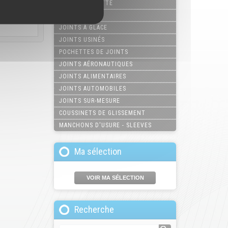
JOINTS CASSETTE
JOINTS COMBI
JOINTS À GLACE
JOINTS USINÉS
POCHETTES DE JOINTS
JOINTS AÉRONAUTIQUES
JOINTS ALIMENTAIRES
JOINTS AUTOMOBILES
JOINTS SUR-MESURE
COUSSINETS DE GLISSEMENT
MANCHONS D'USURE - SLEEVES
Ma sélection
VOIR MA SÉLECTION
Recherche