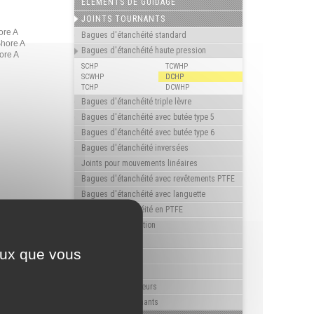
ELÉMENTS DE GUIDAGE
JOINTS TOURNANTS
ore A
Bagues d'étanchéité standard
Shore A
Bagues d'étanchéité haute pression
ore A
SCHP
TCWHP
SCWHP
DCHP
TCHP
DCWHP
Bagues d'étanchéité triple lèvre
Bagues d'étanchéité avec butée type 5
Bagues d'étanchéité avec butée type 6
Bagues d'étanchéité inversées
Joints pour mouvements linéaires
Bagues d'étanchéité avec revêtements PTFE
Bagues d'étanchéité avec languette
Bagues d'étanchéité en PTFE
Bagues d'articulation
Roto-joints
ceux que vous
V'Rings
Joints Gamma
Bouchons obturateurs
Autres joints tournants