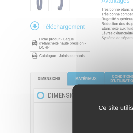
Avantages
Très bonne étanché
Très bonne compens
Rugosité supérieur
Réduction des risq
Téléchargement
Etanchéité aux fluid
Lèvres d'étanchéit
Système de séparat
Fiche produit - Bague
d'étanchéité haute pression -
DCHP
Catalogue - Joints tournants
CONDITION
DIMENSIONS
MATÉRIAUX
D'UTILISATI
DIMENSIONS
Ce site util