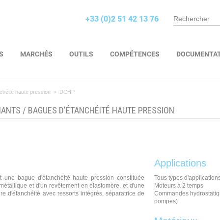
+33 (0)2 51 42 13 76
S
MARCHÉS
OUTILS
COMPÉTENCES
DOCUMENTA
chéité haute pression
>
DCHP
NANTS
/
BAGUES D'ÉTANCHÉITÉ HAUTE PRESSION
Applications
t une bague d'étanchéité haute pression constituée
Tous types d'applications
métallique et d'un revêtement en élastomère, et d'une
Moteurs à 2 temps
re d'étanchéité avec ressorts intégrés, séparatrice de
Commandes hydrostatiqu
pompes)