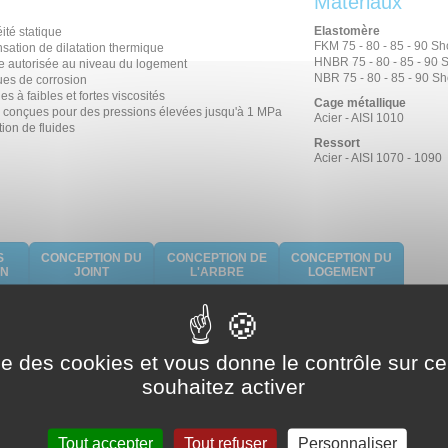
Matériaux
Elastomère
ité statique
FKM 75 - 80 - 85 - 90 Sh
ation de dilatation thermique
HNBR 75 - 80 - 85 - 90 
e autorisée au niveau du logement
NBR 75 - 80 - 85 - 90 Sh
ues de corrosion
es à faibles et fortes viscosités
Cage métallique
é conçues pour des pressions élevées jusqu'à 1 MPa
Acier - AISI 1010
ion de fluides
Ressort
Acier - AISI 1070 - 1090
S
CONCEPTION DU
CONCEPTION DE
CONCEPTION DU
ON
JOINT
L'ARBRE
LOGEMENT
Schéma d'implantation
ise des cookies et vous donne le contrôle sur 
souhaitez activer
Uniquement sur demande
Tout accepter
Tout refuser
Personnaliser