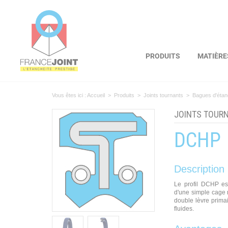
Panneau de gestion des cookies
PRODUITS
MATIÈRE
Vous êtes ici :
Accueil
>
Produits
>
Joints tournants
>
Bagues d'étan
JOINTS TOUR
DCHP
Description
Le profil DCHP es
d'une simple cage 
double lèvre primai
fluides.