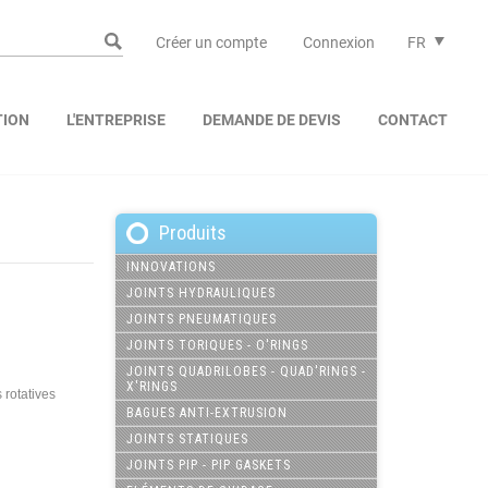
Créer un compte
Connexion
FR
TION
L'ENTREPRISE
DEMANDE DE DEVIS
CONTACT
Produits
INNOVATIONS
JOINTS HYDRAULIQUES
JOINTS PNEUMATIQUES
JOINTS TORIQUES - O'RINGS
JOINTS QUADRILOBES - QUAD'RINGS -
X'RINGS
 rotatives
BAGUES ANTI-EXTRUSION
JOINTS STATIQUES
JOINTS PIP - PIP GASKETS