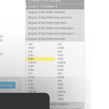
ELÉMENTS DE GUIDAGE
JOINTS TOURNANTS
Bagues d'étanchéité standard
Bagues d'étanchéité haute pression
Bagues d'étanchéité triple lèvre
Bagues d'étanchéité avec butée type 5
Bagues d'étanchéité avec butée type 6
304
Bagues d'étanchéité inversées
316
OSC
OVC
OSCW
OVCW
OSB
OVB
316
OSB2
OVB2
OSBC
OVBC
OSBCW
OVBCW
OSBR
OVBR
OSA2
OVA2
OTC
OKC
OTCW
OKCW
OTB
OKB
OTB2
OKB2
OTBC
OKBC
OTBCW
OKBCW
OTBR
OKBR
OTA2
OKA2
Joints pour mouvements linéaires