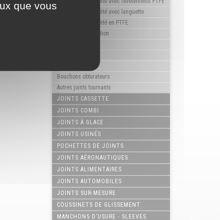
Bagues d'étanchéité avec revêtements PTFE
ceux que vous
Bagues d'étanchéité avec languette
Bagues d'étanchéité en PTFE
Bagues d'articulation
Roto-joints
V'Rings
Joints Gamma
Bouchons obturateurs
Autres joints tournants
JOINTS CASSETTE
JOINTS COMBI
JOINTS À GLACE
JOINTS USINÉS
POCHETTES DE JOINTS
JOINTS AÉRONAUTIQUES
JOINTS ALIMENTAIRES
JOINTS AUTOMOBILES
JOINTS SUR-MESURE
COUSSINETS DE GLISSEMENT
MANCHONS D'USURE - SLEEVES