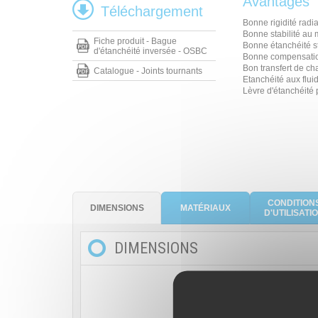
Avantages
Téléchargement
Bonne rigidité radi
Bonne stabilité au 
Fiche produit - Bague
Bonne étanchéité s
d'étanchéité inversée - OSBC
Bonne compensation
Bon transfert de ch
Catalogue - Joints tournants
Etanchéité aux fluid
Lèvre d'étanchéité 
CONDITION
DIMENSIONS
MATÉRIAUX
D'UTILISATI
DIMENSIONS