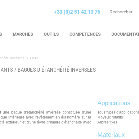
+33 (0)2 51 42 13 76
S
MARCHÉS
OUTILS
COMPÉTENCES
DOCUMENTA
chéité inversées
>
OSBC
NANTS
/
BAGUES D'ÉTANCHÉITÉ INVERSÉES
Applications
t une bague d'étanchéité inversée constituée d'une
Tous types d'applications
ique intérieure avec revêtement en élastomère sur la
Moyeux rotatifs
oté extérieur, et d'une lèvre primaire d'étanchéité avec
Arbres fixes
Matériaux