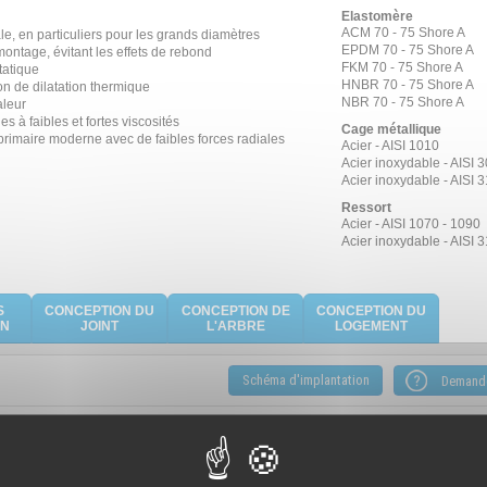
Elastomère
ACM 70 - 75 Shore A
ale, en particuliers pour les grands diamètres
EPDM 70 - 75 Shore A
montage, évitant les effets de rebond
FKM 70 - 75 Shore A
tatique
HNBR 70 - 75 Shore A
 de dilatation thermique
NBR 70 - 75 Shore A
aleur
es à faibles et fortes viscosités
Cage métallique
primaire moderne avec de faibles forces radiales
Acier - AISI 1010
Acier inoxydable - AISI 
Acier inoxydable - AISI 
Ressort
Acier - AISI 1070 - 1090
Acier inoxydable - AISI 
S
CONCEPTION DU
CONCEPTION DE
CONCEPTION DU
ON
JOINT
L'ARBRE
LOGEMENT
Schéma d'implantation
Uniquement sur demande