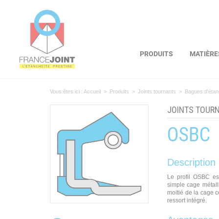
Panneau de gestion des cookies
PRODUITS
MATIÈRE
Vous êtes ici :
Accueil
>
Produits
>
Joints tournants
>
Bagues d'étan
JOINTS TOUR
OSBC
Description
Le profil OSBC es
simple cage métall
moitié de la cage c
ressort intégré.