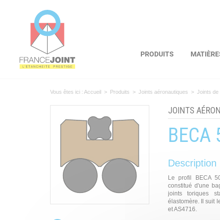
Panneau de gestion des cookies
PRODUITS
MATIÈRE
Vous êtes ici :
Accueil
>
Produits
>
Joints aéronautiques
>
Joints de
JOINTS AÉRO
BECA 
Description
Le profil BECA 50
constitué d'une ba
joints toriques 
élastomère. Il suit
et AS4716.