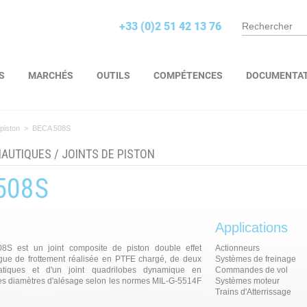
+33 (0)2 51 42 13 76
S
MARCHÉS
OUTILS
COMPÉTENCES
DOCUMENTA
 piston
>
BECA 508S
NAUTIQUES
/
JOINTS DE PISTON
508S
Applications
8S est un joint composite de piston double effet
Actionneurs
gue de frottement réalisée en PTFE chargé, de deux
Systèmes de freinage
statiques et d'un joint quadrilobes dynamique en
Commandes de vol
 les diamètres d'alésage selon les normes MIL-G-5514F
Systèmes moteur
Trains d'Atterrissage