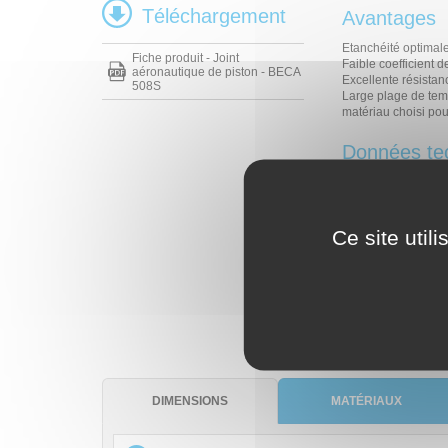
Téléchargement
Avantages
Etanchéité optimale
Fiche produit - Joint
Faible coefficient de
aéronautique de piston - BECA
Excellente résistan
508S
Large plage de temp
matériau choisi pour
Données te
Température
Pression
Ce site util
Vitesse
Fluides en contac
DIMENSIONS
MATÉRIAUX