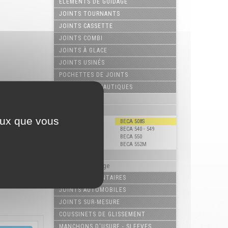
ELÉMENTS DE GUIDAGE
JOINTS TOURNANTS
JOINTS CASSETTE
JOINTS COMBI
JOINTS À GLACE
JOINTS USINÉS
POCHETTES DE JOINTS
JOINTS AÉRONAUTIQUES
Joints de tige
Joints de piston
ceux que vous
BECA 020
BECA 508S
BECA 024
BECA 540 - 549
BECA 500
BECA 550
BECA 501
BECA 552M
Joints racleur
Bagues de guidage
JOINTS ALIMENTAIRES
JOINTS AUTOMOBILES
JOINTS SUR-MESURE
COUSSINETS DE GLISSEMENT
MANCHONS D'USURE - SLEEVES