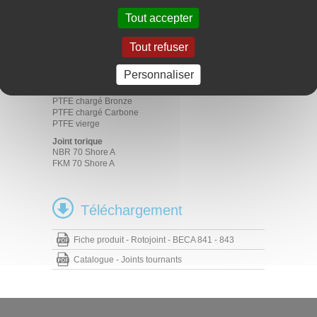
Applications
Tout accepter
Distributeurs rotatifs
Manipulateurs
Tout refuser
Moteurs hydrauliques
Matériaux
Personnaliser
Bague de frottement
PTFE chargé Bronze
PTFE chargé Carbone
PTFE vierge
Joint torique
NBR 70 Shore A
FKM 70 Shore A
Téléchargement
Fiche produit - Rotojoint - BECA 841 - 843
Catalogue - Joints tournants