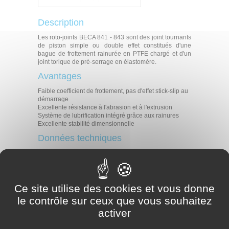
Description
Les roto-joints BECA 841 - 843 sont des joint tournants
de piston simple ou double effet constitués d'une
bague de frottement rainurée en PTFE chargé et d'un
joint torique de pré-serrage en élastomère.
Avantages
Faible coefficient de frottement, pas d'effet stick-slip au
démarrage
Excellente résistance à l'abrasion et à l'extrusion
Système de lubrification intégré grâce aux rainures
Excellente stabilité dimensionnelle
Données techniques
Température
-30°C / +200°C
Pression
30 MPa
Vitesse
2 m/s
Ce site utilise des cookies et vous donne
Huiles hydrauliques minérales
Fluides difficilement inflammables
le contrôle sur ceux que vous souhaitez
Fluides en contact
Fluides biocompatibles
activer
Eau
Autres (contactez nos experts)