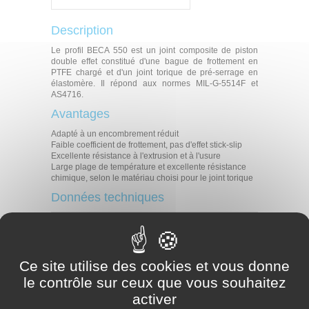
Description
Le profil BECA 550 est un joint composite de piston
double effet constitué d'une bague de frottement en
PTFE chargé et d'un joint torique de pré-serrage en
élastomère. Il répond aux normes MIL-G-5514F et
AS4716.
Avantages
Adapté à un encombrement réduit
Faible coefficient de frottement, pas d'effet stick-slip
Excellente résistance à l'extrusion et à l'usure
Large plage de température et excellente résistance
chimique, selon le matériau choisi pour le joint torique
Données techniques
Température
-40°C / +200°C
Pression
35 MPa
Vitesse
5 m/s
Ce site utilise des cookies et vous donne
Huiles hydrauliques minérales
Fluides difficilement inflammables
le contrôle sur ceux que vous souhaitez
Fluides en contact
Fluides biocompatibles
activer
Eau
Autres (contactez nos experts)