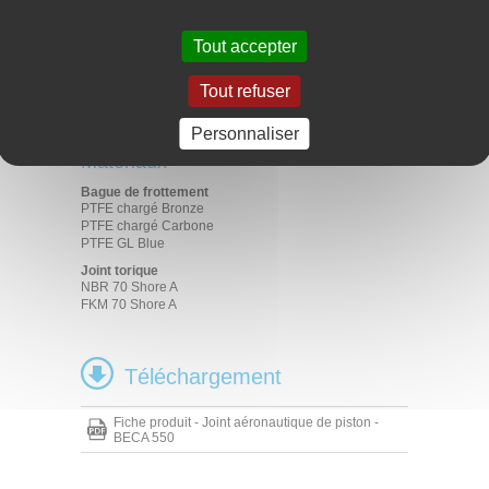
Applications
Tout accepter
Actionneurs
Systèmes de freinage
Tout refuser
Commandes de vol
Systèmes moteur
Trains d'Atterrissage
Personnaliser
Matériaux
Bague de frottement
PTFE chargé Bronze
PTFE chargé Carbone
PTFE GL Blue
Joint torique
NBR 70 Shore A
FKM 70 Shore A
Téléchargement
Fiche produit - Joint aéronautique de piston -
BECA 550