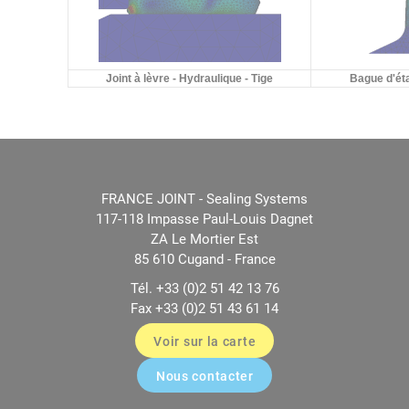
Joint à lèvre - Hydraulique - Tige
Bague d'éta
FRANCE JOINT - Sealing Systems
117-118 Impasse Paul-Louis Dagnet
ZA Le Mortier Est
85 610 Cugand - France
Tél. +33 (0)2 51 42 13 76
Fax +33 (0)2 51 43 61 14
Voir sur la carte
Nous contacter