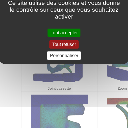
Ce site utilise des cookies et vous donne
le contrôle sur ceux que vous souhaitez
France Joint simule ses conceptions à l’aide d’outils
activer
tels que ABAQUS et SOLIDWORKS SIMULATION dont
voici quelques exemples ci-dessous :
Tout accepter
Tout refuser
Personnaliser
Joint cassette
Zoom -