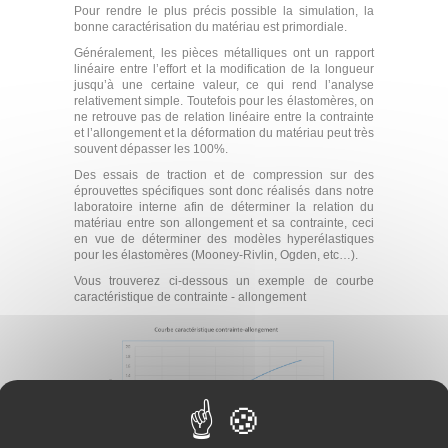
Pour rendre le plus précis possible la simulation, la
bonne caractérisation du matériau est primordiale.
Généralement, les pièces métalliques ont un rapport
linéaire entre l’effort et la modification de la longueur
jusqu’à une certaine valeur, ce qui rend l’analyse
relativement simple. Toutefois pour les élastomères, on
ne retrouve pas de relation linéaire entre la contrainte
et l’allongement et la déformation du matériau peut très
souvent dépasser les 100%.
Des essais de traction et de compression sur des
éprouvettes spécifiques sont donc réalisés dans notre
laboratoire interne afin de déterminer la relation du
matériau entre son allongement et sa contrainte, ceci
en vue de déterminer des modèles hyperélastiques
pour les élastomères (Mooney-Rivlin, Ogden, etc…).
Vous trouverez ci-dessous un exemple de courbe
caractéristique de contrainte - allongement