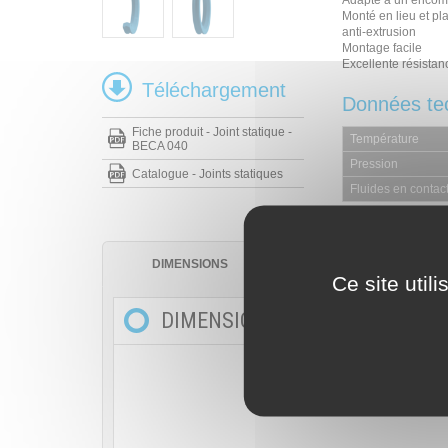
Adapté à un encom
Monté en lieu et pla
anti-extrusion
Montage facile
Excellente résistanc
Téléchargement
Données te
Fiche produit - Joint statique -
Température
BECA 040
Pression
Catalogue - Joints statiques
Fluides en contac
DIMENSIONS
MATÉRIAUX
Ce site util
DIMENSIONS