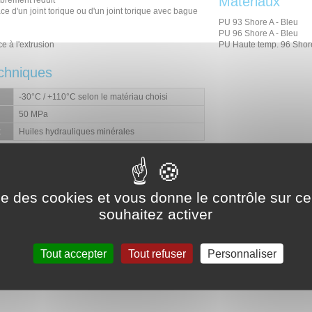
Matériaux
brement réduit
ce d'un joint torique ou d'un joint torique avec bague
PU 93 Shore A - Bleu
PU 96 Shore A - Bleu
e à l'extrusion
PU Haute temp. 96 Shore
chniques
-30°C / +110°C selon le matériau choisi
50 MPa
t
Huiles hydrauliques minérales
DONNÉES TECHNIQUES
ise des cookies et vous donne le contrôle sur 
souhaitez activer
Schéma d'implantation
Tout accepter
Tout refuser
Personnaliser
Uniquement sur demande