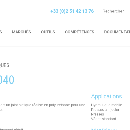
+33 (0)2 51 42 13 76
S
MARCHÉS
OUTILS
COMPÉTENCES
DOCUMENTA
QUES
040
Applications
est un joint statique réalisé en polyuréthane pour une
Hydraulique mobile
e.
Presses à injecter
Presses
Vérins standard