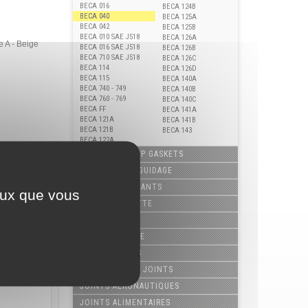
BECA 016
BECA 124B
BECA 040
BECA 125A
BECA 042
BECA 125B
BECA 010 SAE J518
BECA 126A
 A - Beige
BECA 016 SAE J518
BECA 126B
BECA 710 SAE J518
BECA 126C
BECA 114
BECA 126D
BECA 115
BECA 140A
BECA 740 - 749
BECA 140B
BECA 760 - 769
BECA 140C
BECA FF
BECA 141A
BECA 121A
BECA 141B
BECA 121B
BECA 143
BECA 122A
JOINTS PIP - PIP GASKETS
ELÉMENTS DE GUIDAGE
JOINTS TOURNANTS
ceux que vous
JOINTS CASSETTE
JOINTS COMBI
JOINTS À GLACE
JOINTS USINÉS
POCHETTES DE JOINTS
JOINTS AÉRONAUTIQUES
JOINTS ALIMENTAIRES