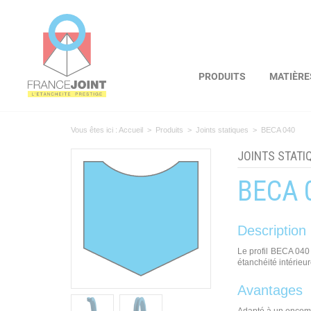
Panneau de gestion des cookies
PRODUITS
MATIÈRE
Vous êtes ici :
Accueil
>
Produits
>
Joints statiques
>
BECA 040
JOINTS STATI
BECA 
Description
Le profil BECA 040 
étanchéité intérieur
Avantages