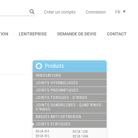
Créer un compte
Connexion
FR
TION
L'ENTREPRISE
DEMANDE DE DEVIS
CONTACT
Produits
INNOVATIONS
JOINTS HYDRAULIQUES
JOINTS PNEUMATIQUES
JOINTS TORIQUES - O'RINGS
JOINTS QUADRILOBES - QUAD'RINGS -
X'RINGS
BAGUES ANTI-EXTRUSION
JOINTS STATIQUES
BECA 014
BECA 122B
BECA 015
BECA 124A