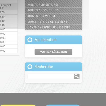
JOINTS ALIMENTAIRES
r du joint
H2
JOINTS AUTOMOBILES
3,60
JOINTS SUR-MESURE
8,10
8,10
COUSSINETS DE GLISSEMENT
8,10
MANCHONS D'USURE - SLEEVES
0,00
0,00
0,00
Ma sélection
0,00
0,00
0,00
VOIR MA SÉLECTION
Recherche