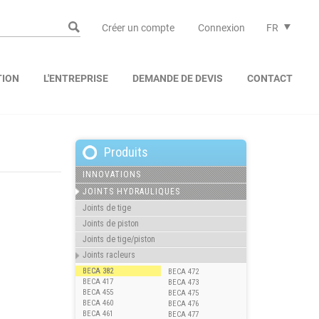
Créer un compte
Connexion
FR
TION
L'ENTREPRISE
DEMANDE DE DEVIS
CONTACT
Produits
INNOVATIONS
JOINTS HYDRAULIQUES
Joints de tige
Joints de piston
Joints de tige/piston
Joints racleurs
BECA 382
BECA 472
BECA 417
BECA 473
BECA 455
BECA 475
BECA 460
BECA 476
BECA 461
BECA 477