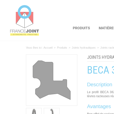
Panneau de gestion des cookies
PRODUITS
MATIÈRE
Vous êtes ici :
Accueil
>
Produits
>
Joints hydrauliques
>
Joints racl
JOINTS HYDR
BECA 
Description
Le profil BECA 382
lèvres racleuses ré
Avantages