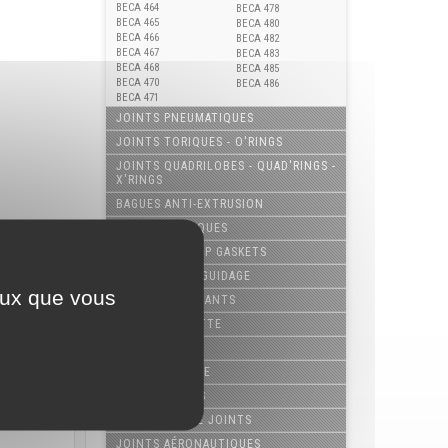
BECA 464
BECA 478
BECA 465
BECA 480
BECA 466
BECA 482
BECA 467
BECA 483
BECA 468
BECA 485
BECA 470
BECA 486
BECA 471
JOINTS PNEUMATIQUES
JOINTS TORIQUES - O'RINGS
JOINTS QUADRILOBES - QUAD'RINGS -
X'RINGS
BAGUES ANTI-EXTRUSION
JOINTS STATIQUES
JOINTS PIP - PIP GASKETS
ELÉMENTS DE GUIDAGE
ceux que vous
JOINTS TOURNANTS
JOINTS CASSETTE
JOINTS COMBI
JOINTS À GLACE
JOINTS USINÉS
POCHETTES DE JOINTS
JOINTS AÉRONAUTIQUES