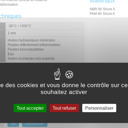
Matériaux
ge en interne comme en externe
 déformation
NBR 90 Shore A
FKM 90 Shore A
chniques
-30°C / +200°C
1 m/s
Huiles hydrauliques minérales
Fluides difficilement inflammables
t
Fluides biocompatibles
Eau
Autres (contactez nos experts)
ise des cookies et vous donne le contrôle sur 
DONNÉES TECHNIQUES
souhaitez activer
Schéma d'implantation
Tout accepter
Tout refuser
Personnaliser