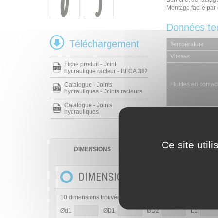
Bon effet de racla
Montage facile par
Données te
Téléchargement
Température
Vitesse
Fiche produit - Joint
hydraulique racleur - BECA 382
Fluides en contac
Catalogue - Joints
hydrauliques - Joints racleurs
Catalogue - Joints
hydrauliques
Ce site util
DIMENSIONS
MATÉRIAUX
DIMENSIONS
10 dimensions trouvées
Ød1
ØD1
ØD2
L1