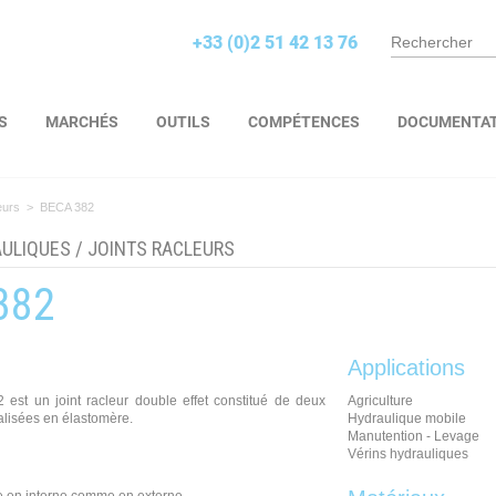
+33 (0)2 51 42 13 76
S
MARCHÉS
OUTILS
COMPÉTENCES
DOCUMENTA
eurs
>
BECA 382
AULIQUES
/
JOINTS RACLEURS
382
Applications
 est un joint racleur double effet constitué de deux
Agriculture
alisées en élastomère.
Hydraulique mobile
Manutention - Levage
Vérins hydrauliques