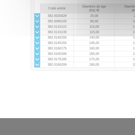
Diamètre de tige
Diamèt
Code article
Ød1 f8
Ø
382.0020028
20,00
382.0090105
90,00
1
382.0110122
110,00
1
382.0115130
115,00
1
382.0140155
140,00
1
382.0145155
145,00
1
382.0160175
160,00
1
382.0165180
165,00
1
382.0175185
175,00
1
382.0190209
190,00
2