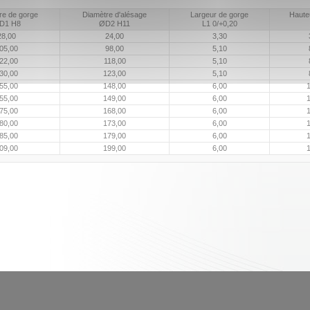
re de gorge
Diamètre d'alésage
Largeur de gorge
Hauteu
D1 H8
ØD2 H11
L1 0/+0,20
28,00
24,00
3,30
05,00
98,00
5,10
22,00
118,00
5,10
30,00
123,00
5,10
55,00
148,00
6,00
1
55,00
149,00
6,00
1
75,00
168,00
6,00
1
80,00
173,00
6,00
1
85,00
179,00
6,00
1
09,00
199,00
6,00
1