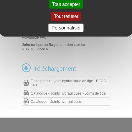
Tout accepter
Agriculture
Hydraulique mobile
Tout refuser
Vérins hydrauliques
Matériaux
Personnaliser
Bague de frottement
Polyamide PA6
Joint torique ou Bague section carrée
NBR 70 Shore A
Téléchargement
Fiche produit - joint hydraulique de tige - BECA
640
Catalogue - Joints hydrauliques - Joints de tige
Catalogue - Joints hydrauliques