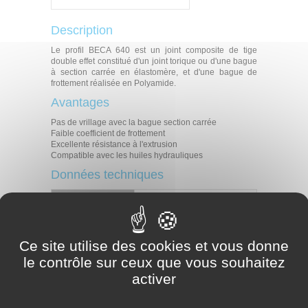
Description
Le profil BECA 640 est un joint composite de tige
double effet constitué d'un joint torique ou d'une bague
à section carrée en élastomère, et d'une bague de
frottement réalisée en Polyamide.
Avantages
Pas de vrillage avec la bague section carrée
Faible coefficient de frottement
Excellente résistance à l'extrusion
Compatible avec les huiles hydrauliques
Données techniques
Température
-30°C / +100°C
Pression
40 MPa
Vitesse
0,5 m/s
Ce site utilise des cookies et vous donne
Huiles hydrauliques minérales
Fluides difficilement inflammables
le contrôle sur ceux que vous souhaitez
Fluides en contact
Fluides biocompatibles
Eau
activer
Autres (contactez nos experts)
Applications