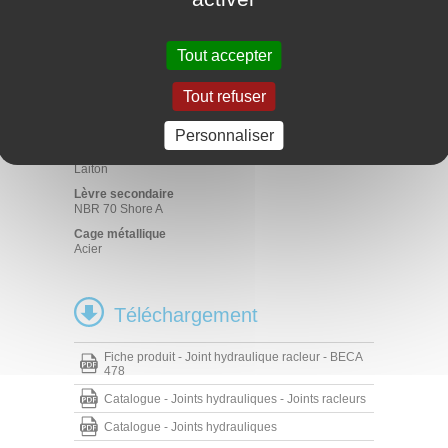
Applications
Milieux froids et fortement contaminés
Agriculture
Tout accepter
Hydraulique mobile
Manutention - Levage
Tout refuser
Vérins hydrauliques
Matériaux
Personnaliser
Lèvre primaire
Laiton
Lèvre secondaire
NBR 70 Shore A
Cage métallique
Acier
Téléchargement
Fiche produit - Joint hydraulique racleur - BECA
478
Catalogue - Joints hydrauliques - Joints racleurs
Catalogue - Joints hydrauliques