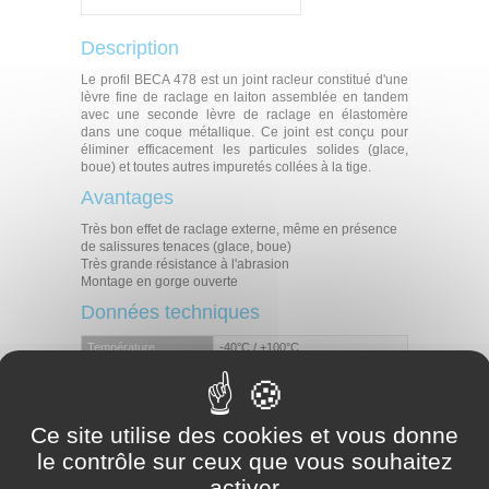
Description
Le profil BECA 478 est un joint racleur constitué d'une
lèvre fine de raclage en laiton assemblée en tandem
avec une seconde lèvre de raclage en élastomère
dans une coque métallique. Ce joint est conçu pour
éliminer efficacement les particules solides (glace,
boue) et toutes autres impuretés collées à la tige.
Avantages
Très bon effet de raclage externe, même en présence
de salissures tenaces (glace, boue)
Très grande résistance à l'abrasion
Montage en gorge ouverte
Données techniques
Température
-40°C / +100°C
Vitesse
1 m/s
Huiles minérales
Fluides hydrauliques difficilement
Fluides en contact
inflammables (HFA, HFB, HFC)
Ce site utilise des cookies et vous donne
Eau
le contrôle sur ceux que vous souhaitez
Air
activer