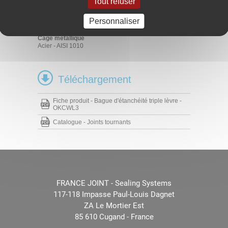
Tout refuser
Elastomère
FKM 70 - 75 Shore A
HNBR 70 - 75 Shore A
Personnaliser
NBR 70 - 75 Shore A
Cage métallique
Acier - AISI 1010
Téléchargement
Fiche produit - Bague d'étanchéité triple lèvre -
OKCWL3
Catalogue - Joints tournants
FRANCE JOINT - Sealing Systems
117-118 Impasse Paul-Louis Dagnet
ZA Le Mortier Est
85 610 Cugand - France