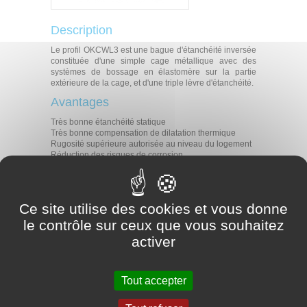
Description
Le profil OKCWL3 est une bague d'étanchéité inversée
constituée d'une simple cage métallique avec des
systèmes de bossage en élastomère sur la partie
extérieure de la cage, et d'une triple lèvre d'étanchéité.
Avantages
Très bonne étanchéité statique
Très bonne compensation de dilatation thermique
Rugosité supérieure autorisée au niveau du logement
Réduction des risques de corrosion
Montage facile avec des effets de rebond très limités
Rétention à la graisse
Rétention des contaminants extérieurs de type boue et
eau, milieu à fortes sollicitations
Ce site utilise des cookies et vous donne
Adapté pour moyeux rotatifs avec arbre fixe
le contrôle sur ceux que vous souhaitez
Applications
activer
Tous types d'applications rotatives
Moyeux rotatifs
Arbres fixes
Tout accepter
Matériaux