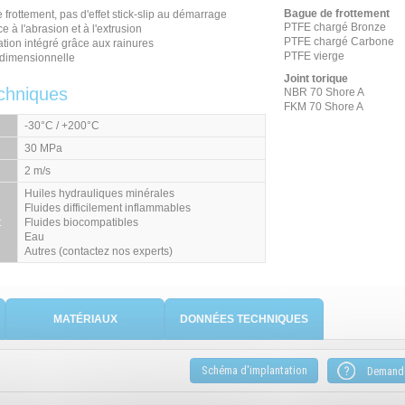
Bague de frottement
e frottement, pas d'effet stick-slip au démarrage
PTFE chargé Bronze
e à l'abrasion et à l'extrusion
PTFE chargé Carbone
ation intégré grâce aux rainures
PTFE vierge
é dimensionnelle
Joint torique
chniques
NBR 70 Shore A
FKM 70 Shore A
-30°C / +200°C
30 MPa
2 m/s
Huiles hydrauliques minérales
Fluides difficilement inflammables
t
Fluides biocompatibles
Eau
Autres (contactez nos experts)
MATÉRIAUX
DONNÉES TECHNIQUES
Schéma d'implantation