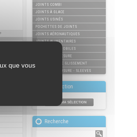
JOINTS COMBI
JOINTS À GLACE
JOINTS USINÉS
POCHETTES DE JOINTS
e
JOINTS AÉRONAUTIQUES
JOINTS ALIMENTAIRES
JOINTS AUTOMOBILES
JOINTS SUR-MESURE
COUSSINETS DE GLISSEMENT
ceux que vous
MANCHONS D'USURE - SLEEVES
Ma sélection
VOIR MA SÉLECTION
Recherche