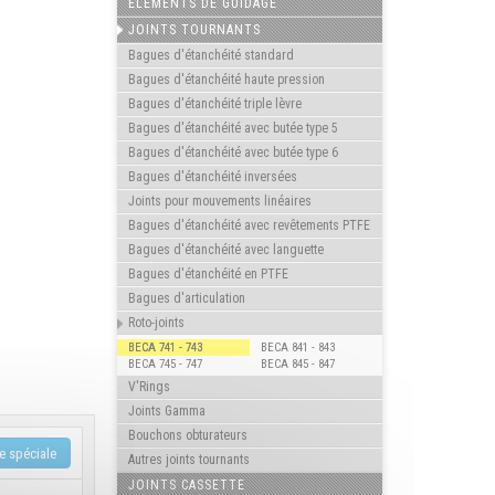
ELÉMENTS DE GUIDAGE
JOINTS TOURNANTS
Bagues d'étanchéité standard
Bagues d'étanchéité haute pression
Bagues d'étanchéité triple lèvre
Bagues d'étanchéité avec butée type 5
Bagues d'étanchéité avec butée type 6
Bagues d'étanchéité inversées
Joints pour mouvements linéaires
Bagues d'étanchéité avec revêtements PTFE
Bagues d'étanchéité avec languette
Bagues d'étanchéité en PTFE
Bagues d'articulation
Roto-joints
BECA 741 - 743
BECA 841 - 843
BECA 745 - 747
BECA 845 - 847
V'Rings
Joints Gamma
Bouchons obturateurs
Autres joints tournants
JOINTS CASSETTE