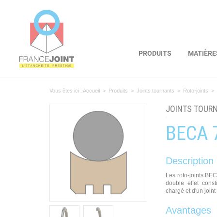
Panneau de gestion des cookies
PRODUITS
MATIÈRE
Vous êtes ici :
Accueil
>
Produits
>
Joints tournants
>
Roto-joints
>
JOINTS TOUR
BECA 7
Description
Les roto-joints BEC
double effet cons
chargé et d'un join
Avantages