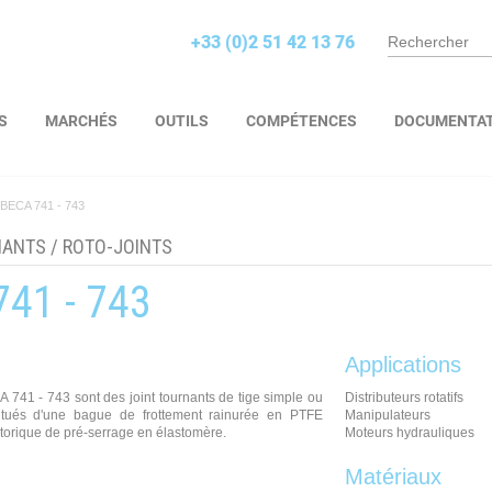
+33 (0)2 51 42 13 76
S
MARCHÉS
OUTILS
COMPÉTENCES
DOCUMENTA
BECA 741 - 743
NANTS
/
ROTO-JOINTS
41 - 743
Applications
A 741 - 743 sont des joint tournants de tige simple ou
Distributeurs rotatifs
titués d'une bague de frottement rainurée en PTFE
Manipulateurs
t torique de pré-serrage en élastomère.
Moteurs hydrauliques
Matériaux