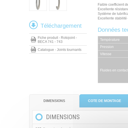
Faible coefficient d
Excellente résistanc
Système de lubrific
Excellente stabilit
Téléchargement
Données te
Fiche produit - Rotojoint -
Température
BECA 741 - 743
Pression
Catalogue - Joints tournants
Vitesse
Fluides en contac
DIMENSIONS
COTE DE MONTAGE
DIMENSIONS