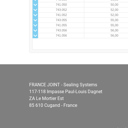
741.050
50,00
743.052
52,00
741.052
52,00
743.055
55,00
741.055
55,00
743.056
56,00
741.056
56,00
FRANCE JOINT - Sealing Systems
117-118 Impasse Paul-Louis Dagnet
ZA Le Mortier Est
85 610 Cugand - France