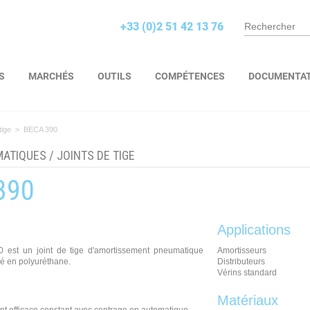
+33 (0)2 51 42 13 76
S
MARCHÉS
OUTILS
COMPÉTENCES
DOCUMENTA
tige
>
BECA 390
MATIQUES
/
JOINTS DE TIGE
390
Applications
0 est un joint de tige d'amortissement pneumatique
Amortisseurs
isé en polyuréthane.
Distributeurs
Vérins standard
Matériaux