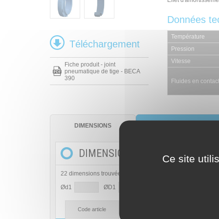
Effet d'amortisseme
Données te
Température
Téléchargement
Pression
Vitesse
Fiche produit - joint
pneumatique de tige - BECA
390
Fluides en contac
DIMENSIONS
MATÉRIAUX
DIMENSIONS
Ce site util
22 dimensions trouvées
Ød1
ØD1
H1
L1
Diamètre de tige
Code article
Ød1 h10
Ød2 h11