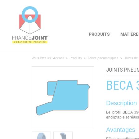
Panneau de gestion des cookies
PRODUITS
MATIÈRE
Vous êtes ici :
Accueil
>
Produits
>
Joints pneumatiques
>
Joints de 
JOINTS PNEU
BECA 
Description
Le profil BECA 39
encliptable et réal
Avantages