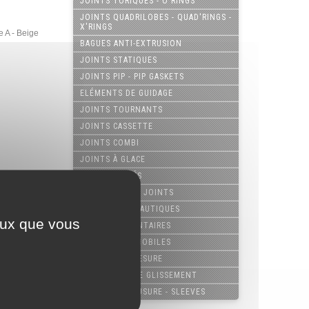
JOINTS TORIQUES - O'RINGS
JOINTS QUADRILOBES - QUAD'RINGS -
X'RINGS
 A - Beige
BAGUES ANTI-EXTRUSION
JOINTS STATIQUES
JOINTS PIP - PIP GASKETS
ELÉMENTS DE GUIDAGE
JOINTS TOURNANTS
JOINTS CASSETTE
JOINTS COMBI
JOINTS À GLACE
JOINTS USINÉS
POCHETTES DE JOINTS
JOINTS AÉRONAUTIQUES
ceux que vous
JOINTS ALIMENTAIRES
JOINTS AUTOMOBILES
JOINTS SUR-MESURE
COUSSINETS DE GLISSEMENT
 de gorge
MANCHONS D'USURE - SLEEVES
/+0,10