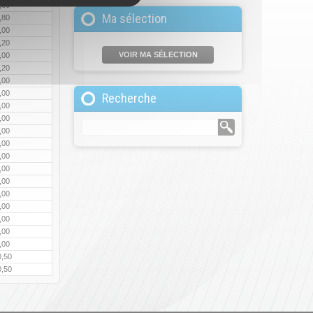
,00
Ma sélection
,80
,00
,20
VOIR MA SÉLECTION
,00
,20
,00
,00
Recherche
,00
,00
,00
,00
,00
,00
,00
,00
,00
,00
,00
,00
0,50
0,50