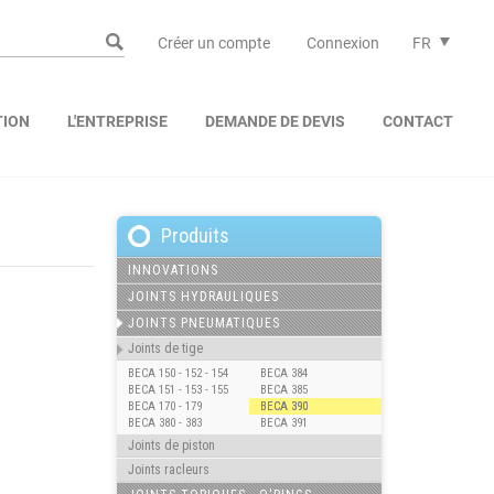
Créer un compte
Connexion
FR
TION
L'ENTREPRISE
DEMANDE DE DEVIS
CONTACT
Produits
INNOVATIONS
JOINTS HYDRAULIQUES
JOINTS PNEUMATIQUES
Joints de tige
BECA 150 - 152 - 154
BECA 384
BECA 151 - 153 - 155
BECA 385
BECA 170 - 179
BECA 390
BECA 380 - 383
BECA 391
Joints de piston
Joints racleurs